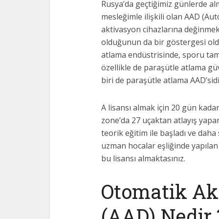
Rusya’da geçtiğimiz günlerde al
mesleğimle ilişkili olan AAD (Au
aktivasyon cihazlarına değinmek
olduğunun da bir göstergesi old
atlama endüstrisinde, sporu tam
özellikle de paraşütle atlama g
biri de paraşütle atlama AAD’sidi
A lisansı almak için 20 gün kad
zone’da 27 uçaktan atlayış yapa
teorik eğitim ile başladı ve dah
uzman hocalar eşliğinde yapılan
bu lisansı almaktasınız.
Otomatik Ak
(AAD) Nedir 