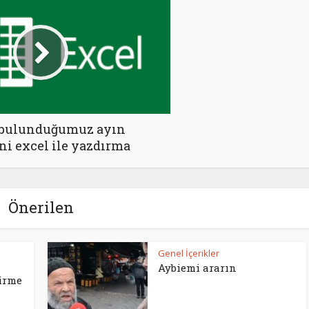
 bulunduğumuz ayın
ni excel ile yazdırma
Önerilen
Genel İçerikler
Aybiemi ararın
irme