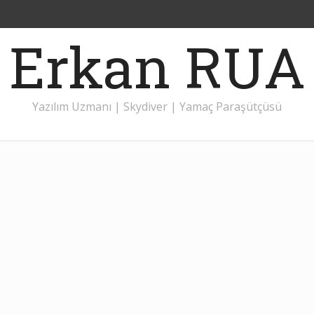
Erkan RUA
Yazılım Uzmanı | Skydiver | Yamaç Paraşütçüsü