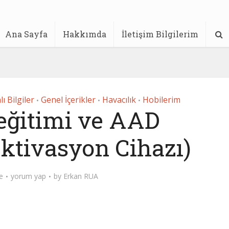
Ana Sayfa
Hakkımda
İletişim Bilgilerim
ı Bilgiler
Genel İçerikler
Havacılık
Hobilerim
•
•
•
eğitimi ve AAD
ktivasyon Cihazı)
e
yorum yap
by
Erkan RUA