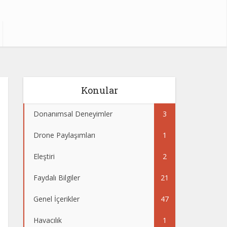
Konular
Donanımsal Deneyimler
3
Drone Paylaşımları
1
Eleştiri
2
Faydalı Bilgiler
21
Genel İçerikler
47
Havacılık
1