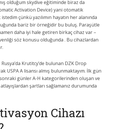
mış olduğum skydive eğitiminde biraz da
tomatic Activation Device) yani otomatik
 istedim çünkü yazılımın hayatın her alanında
uğunda bariz bir örneğidir bu buluş. Paraşütle
amen daha iyi hale getiren birkaç cihaz var –
üvenliği söz konusu olduğunda . Bu cihazlardan
r.
ar Rusya’da Krutitcy’de bulunan DZK Drop
rak USPA A lisansı almış bulunmaktayım. İlk gün
a sonraki günler A-H kategorilerinden oluşan ve
 atlayışlardan şartları sağlamanız durumunda
tivasyon Cihazı
?