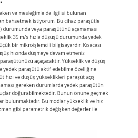
çeken ve mesleğimle de ilgilisi bulunan
dan bahsetmek istiyorum. Bu cihaz paraşütle
aybı) durumunda veya paraşütünü açamaması
eklik 35 m/s hızla düşüşü durumunda yedek
ük bir mikroişlemcili bilgisayardır. Kısacası
t düşüş hızında düşmeye devam etmeniz
paraşütünüzü açaçacaktır. Yükseklik ve düşüş
e yedek paraşütü aktif edebilme özelliğine
t hızı ve düşüş yükseklikleri paraşüt açış
çılmaması gereken durumlarda yedek paraşütün
sonuçlar doğurabilmektedir. Bunun önüne geçmek
lar bulunmaktadır. Bu modlar yükseklik ve hız
man gibi parametrik değişken değerler ile