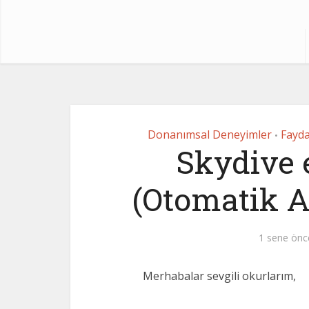
Donanımsal Deneyimler
Faydal
•
Skydive 
(Otomatik A
1 sene önc
Merhabalar sevgili okurlarım,