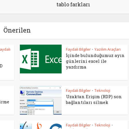
tablo farkları
Önerilen
aydalı
Faydalı Bilgiler
Yazılım Araçları
•
İçinde bulunduğumuz ayın
günlerini excel ile
AD
yazdırma
n
Faydalı Bilgiler
Teknoloji
•
Uzaktan Erişim (RDP) son
irme
bağlantıları silmek
Faydalı Bilgiler
Teknoloji
•
•