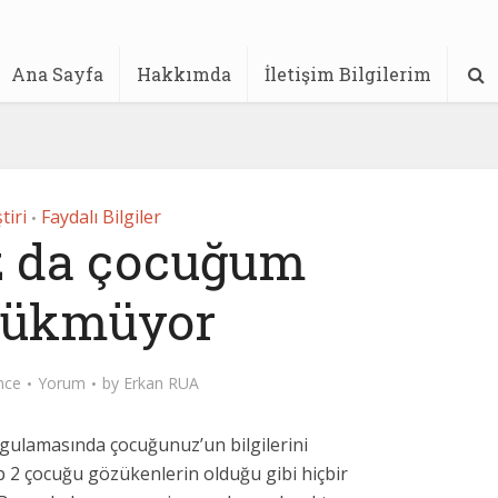
Ana Sayfa
Hakkımda
İletişim Bilgilerim
tiri
Faydalı Bilgiler
•
z da çocuğum
zükmüyor
nce
Yorum
by
Erkan RUA
ygulamasında çocuğunuz’un bilgilerini
2 çocuğu gözükenlerin olduğu gibi hiçbir