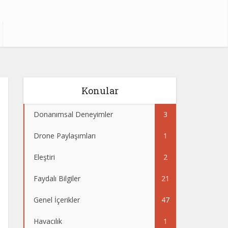
Konular
Donanımsal Deneyimler
3
Drone Paylaşımları
1
Eleştiri
2
Faydalı Bilgiler
21
Genel İçerikler
47
Havacılık
1