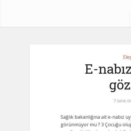
Eleş
E-nabı
gö
7 sene ö
Sağlık bakanlığına ait e-nabız u
görünmüyor mu ? 3 Çocuğu olup 