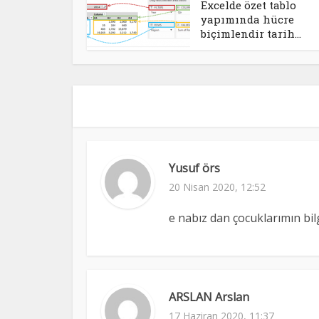
Excelde özet tablo
yapımında hücre
biçimlendir tarih...
Yusuf örs
20 Nisan 2020, 12:52
e nabız dan çocuklarımın bi
ARSLAN Arslan
17 Haziran 2020, 11:37