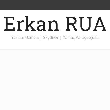
Erkan RUA
Yazılım Uzmanı | Skydiver | Yamaç Paraşütçüsü